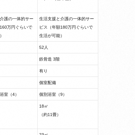
介護の一体的サー
生活支援と介護の一体的サー
160万円ぐらいで
ビス（年額180万円ぐらいで
）
生活が可能）
52人
鉄骨造 3階
有り
個室配備
浴室（4）
個別浴室（9）
18㎡
）
（約11畳）
23㎡