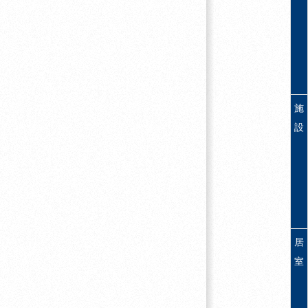
施
設
居
室