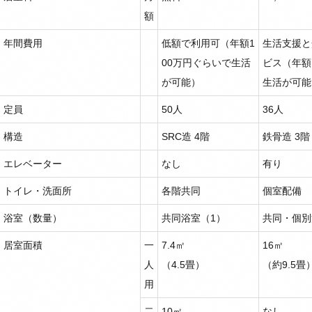
額
年間費用
低額で利用可（年額1
生活支援と
00万円ぐらいで生活
ビス（年額
が可能）
生活が可能
定員
50人
36人
構造
SRC造 4階
鉄骨造 3階
エレベーター
なし
有り
トイレ・洗面所
各階共同
個室配備
浴室（数量）
共同浴室（1）
共同・個別
居室面積
一
7.4㎡
16㎡
人
（4.5畳）
（約9.5畳
用
二
10㎡
なし