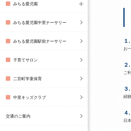
みちる愛児園
みちる愛児園中里ナーサリー
１
みちる愛児園駅前ナーサリー
お
子育てサロン
２
ご
二宮町学童保育
３
経
中里キッズクラブ
４
交通のご案内
日