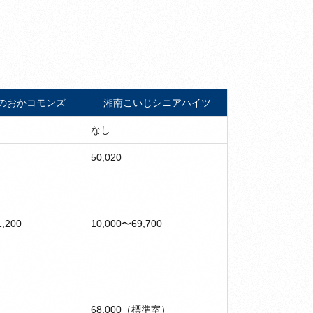
のおかコモンズ
湘南こいじシニアハイツ
なし
50,020
,200
10,000〜69,700
68,000（標準室）