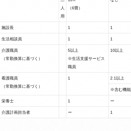
人
（6畳）
用
施設長
1
1
生活相談員
1
1
介護職員
5以上
10以上
（常勤換算に基づく）
※生活支援サービス
職員
看護職員
1
2.1以上
（常勤換算に基づく）
※含む機能
栄養士
1
ー
介護計画担当者
ー
1