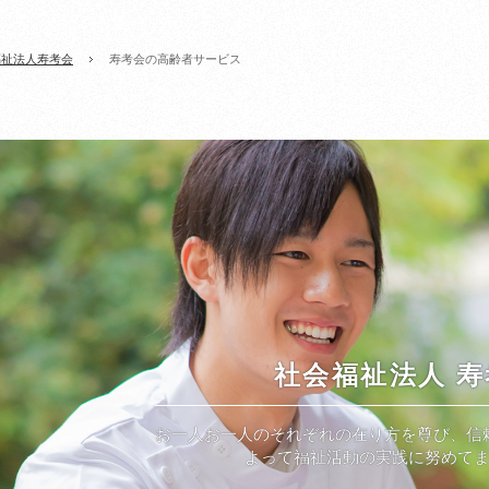
福祉法人寿考会
寿考会の高齢者サービス
社会福祉法人 寿
お一人お一人のそれぞれの在り方を尊び、信
よって福祉活動の実践に努めて