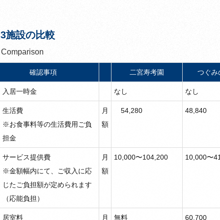
3施設の比較
Comparison
確認事項
二宮寿考園
つぐみ
入居一時金
なし
なし
生活費
月
54,280
48,840
※お食事料等の生活費用ご負
額
担金
サービス提供費
月
10,000〜104,200
10,000〜41
※金額幅内にて、ご収入に応
額
じたご負担額が定められます
（応能負担）
居室料
月
無料
60,700