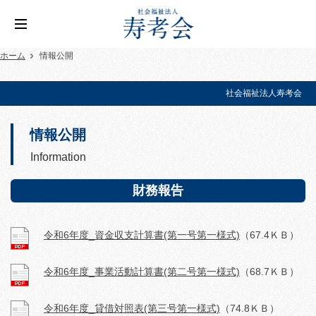
ホーム
情報公開
社会福祉法人寿考会
情報公開
Information
財務報告
令和6年度_資金収支計算書(第一号第一様式)
（67.4ＫＢ）
令和6年度_事業活動計算書(第二号第一様式)
（68.7ＫＢ）
令和6年度_貸借対照表(第三号第一様式)
（74.8ＫＢ）