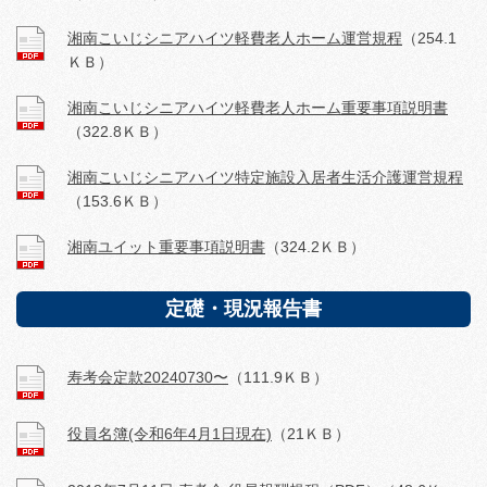
湘南こいじシニアハイツ軽費老人ホーム運営規程
（254.1
ＫＢ）
湘南こいじシニアハイツ軽費老人ホーム重要事項説明書
（322.8ＫＢ）
湘南こいじシニアハイツ特定施設入居者生活介護運営規程
（153.6ＫＢ）
湘南ユイット重要事項説明書
（324.2ＫＢ）
定礎・現況報告書
寿考会定款20240730〜
（111.9ＫＢ）
役員名簿(令和6年4月1日現在)
（21ＫＢ）