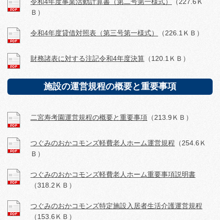
令和4年度事業活動計算書（第二号第一様式）
（227.6Ｋ
Ｂ）
令和4年度貸借対照表（第三号第一様式）
（226.1ＫＢ）
財務諸表に対する注記令和4年度決算
（120.1ＫＢ）
施設の運営規程の概要と重要事項
二宮寿考園運営規程の概要と重要事項
（213.9ＫＢ）
つぐみのおかコモンズ軽費老人ホーム運営規程
（254.6Ｋ
Ｂ）
つぐみのおかコモンズ軽費老人ホーム重要事項説明書
（318.2ＫＢ）
つぐみのおかコモンズ特定施設入居者生活介護運営規程
（153.6ＫＢ）