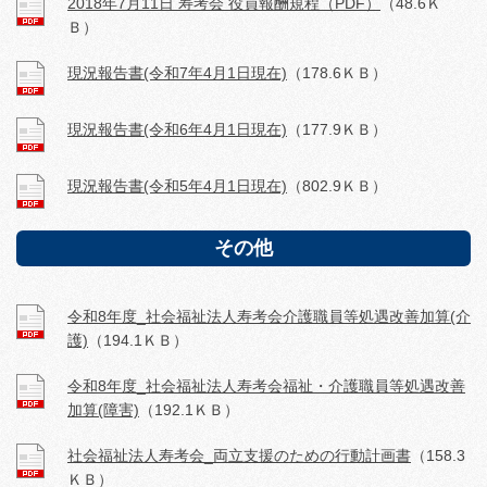
2018年7月11日 寿考会 役員報酬規程（PDF）
（48.6Ｋ
Ｂ）
現況報告書(令和7年4月1日現在)
（178.6ＫＢ）
現況報告書(令和6年4月1日現在)
（177.9ＫＢ）
現況報告書(令和5年4月1日現在)
（802.9ＫＢ）
その他
令和8年度_社会福祉法人寿考会介護職員等処遇改善加算(介
護)
（194.1ＫＢ）
令和8年度_社会福祉法人寿考会福祉・介護職員等処遇改善
加算(障害)
（192.1ＫＢ）
社会福祉法人寿考会_両立支援のための行動計画書
（158.3
ＫＢ）