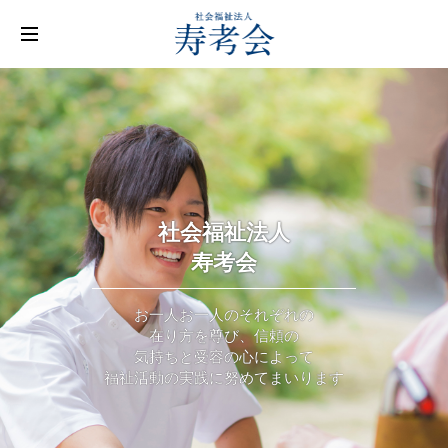
社会福祉法人
寿考会
お一人お一人のそれぞれの
在り方を尊び、信頼の
気持ちと受容の心によって
福祉活動の実践に努めてまいります