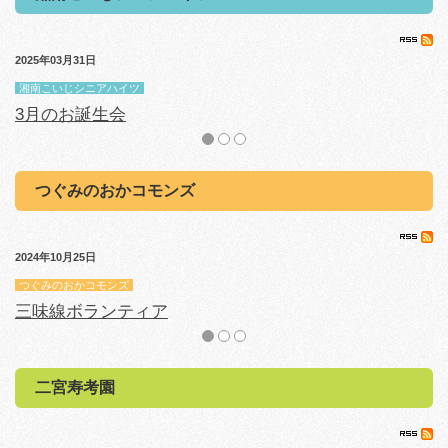
2025年03月31日
20
湘南こいじシニアハイツ
湘
3月のお誕生会
1
つぐみのおかコモンズ
2024年10月25日
20
つぐみのおかコモンズ
つ
三味線ボランティア
二宮寿考園