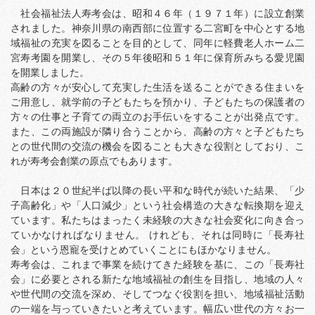
社会福祉法人寿考会は、昭和４６年（１９７１年）に設立創業
されました。神奈川県の南西部に位置する二宮町を中心とする地
域福祉の充実を図ることを目的として、同年に軽費老人ホーム二
宮寿考園を開業し、その５年後昭和５１年に保育所みちる愛児園
を開業しました。
高齢の方々が安心して充実した生活を送ることができる住まいを
ご用意し、就学前の子どもたちを預かり、子どもたちの保護者の
方々の仕事と子育ての両立のお手伝いをすることが出発点です。
また、この両施設が隣り合うことから、高齢の方々と子どもたち
との世代間の交流の機会を図ることも大きな役割としており、こ
れが寿考会創業の原点でもあります。
日本は２０世紀半ば以降の長い平和な時代が続いた結果、「少
子高齢化」や「人口減少」という社会構造の大きな転換期を迎え
ています。私たちはまったく未経験の大きな社会変化に向き合っ
ていかなければなりません。 けれども、それは同時に「長寿社
会」という恩寵を受けとめていくことにもほかなりません。
寿考会は、これまで事業を続けてきた経験を基に、この「長寿社
会」に必要とされる新たな地域福祉の創生を目指し、地域の人々
や世代間の交流を深め、そしてつなぐ役割を担い、地域福祉活動
の一端を与っていきたいと考えています。幅広い世代の方々お一