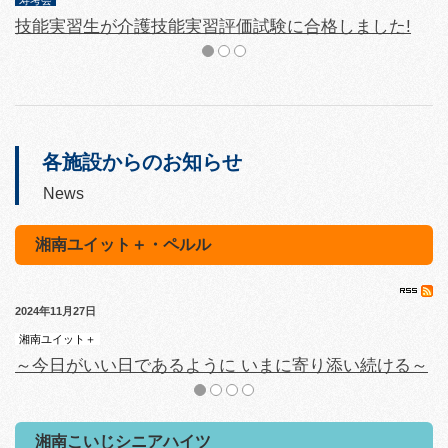
寿考会
寿
技能実習生が介護技能実習評価試験に合格しました!
各施設からのお知らせ
News
湘南ユイット＋・ペルル
2024年11月27日
20
湘南ユイット＋
湘
～今日がいい日であるように いまに寄り添い続ける～
大
湘南こいじシニアハイツ