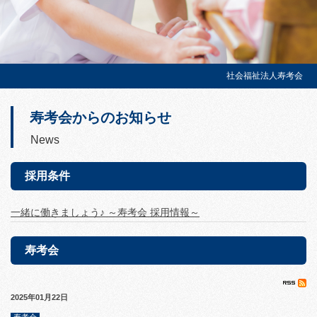
社会福祉法人寿考会
寿考会からのお知らせ
News
採用条件
一緒に働きましょう♪ ～寿考会 採用情報～
寿考会
2025年01月22日
20