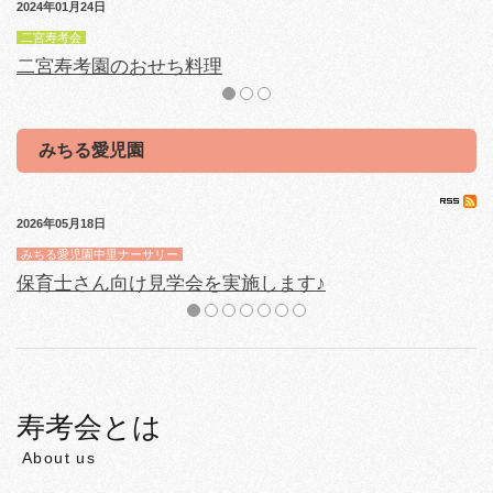
2024年01月24日
20
二宮寿考会
二
二宮寿考園のおせち料理
みちる愛児園
2026年05月18日
20
みちる愛児園中里ナーサリー
み
保育士さん向け見学会を実施します♪
寿考会とは
About us